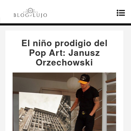
Página principal
»
Estilo de vida
»
El niño
prodigio del Pop Art: Janusz Orzechowski
El niño prodigio del
Pop Art: Janusz
Orzechowski