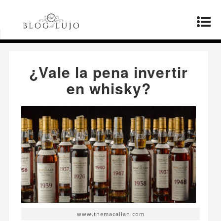
Página principal
»
Estilo de vida
»
¿Vale la pena
invertir en whisky?
¿Vale la pena invertir
en whisky?
www.themacallan.com