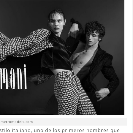
. metromodels.com
stilo italiano, uno de los primeros nombres que