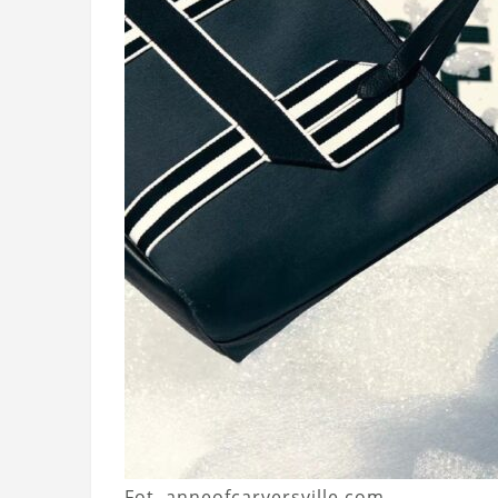
Fot. anneofcarversville.com