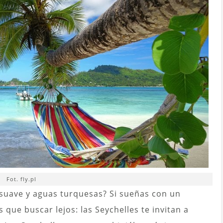
Fot. fly.pl
 suave y aguas turquesas? Si sueñas con un
 que buscar lejos: las Seychelles te invitan a