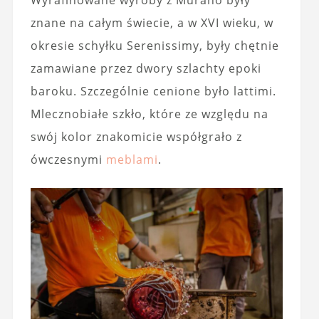
Wyrafinowane wyroby z Murano były
znane na całym świecie, a w XVI wieku, w
okresie schyłku Serenissimy, były chętnie
zamawiane przez dwory szlachty epoki
baroku. Szczególnie cenione było lattimi.
Mlecznobiałe szkło, które ze względu na
swój kolor znakomicie współgrało z
ówczesnymi
meblami
.