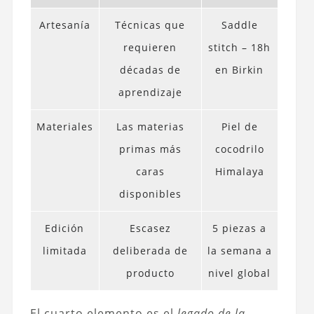
Artesanía
Técnicas que
Saddle
requieren
stitch – 18h
décadas de
en Birkin
aprendizaje
Materiales
Las materias
Piel de
primas más
cocodrilo
caras
Himalaya
disponibles
Edición
Escasez
5 piezas a
limitada
deliberada de
la semana a
producto
nivel global
El cuarto elemento es el
legado de la