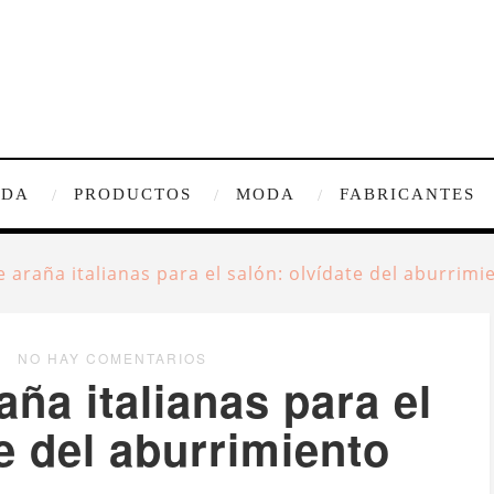
IDA
PRODUCTOS
MODA
FABRICANTES
araña italianas para el salón: olvídate del aburrimi
NO HAY COMENTARIOS
ña italianas para el
e del aburrimiento