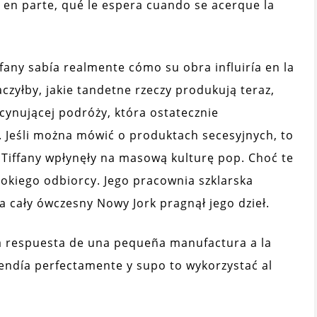
 en parte, qué le espera cuando se acerque la
fany sabía realmente cómo su obra influiría en la
czyłby, jakie tandetne rzeczy produkują teraz,
ascynującej podróży, która ostatecznie
. Jeśli można mówić o produktach secesyjnych, to
Tiffany wpłynęły na masową kulturę pop. Choć te
rokiego odbiorcy. Jego pracownia szklarska
a cały ówczesny Nowy Jork pragnął jego dzieł.
la respuesta de una pequeña manufactura a la
tendía perfectamente y supo to wykorzystać al