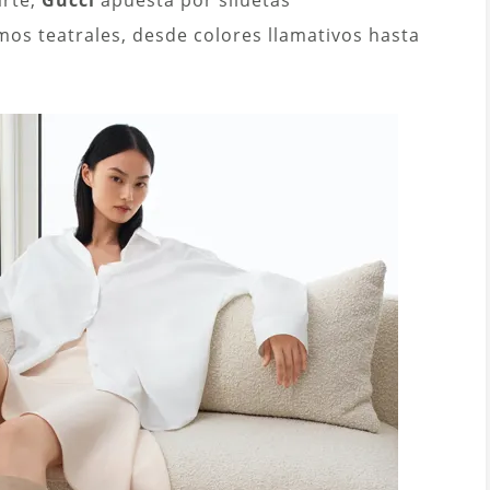
arte,
Gucci
apuesta por siluetas
os teatrales, desde colores llamativos hasta