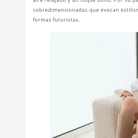
aire relajado y un toque boho. Por su p
sobredimensionadas que evocan estilism
formas futuristas.