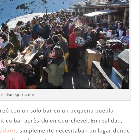
: maisonsport.com
nzó con un solo bar en un pequeño pueblo
ntico bar après-ski en Courchevel. En realidad,
iadores
simplemente necesitaban un lugar donde