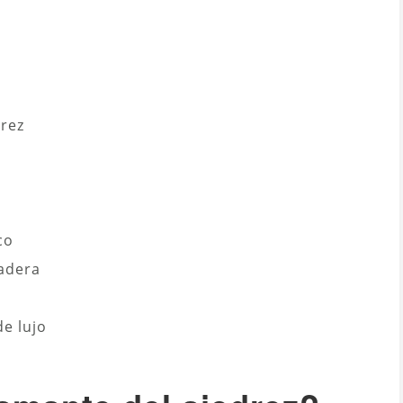
drez
co
madera
e lujo