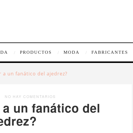
IDA
PRODUCTOS
MODA
FABRICANTES
 a un fanático del ajedrez?
NO HAY COMENTARIOS
a un fanático del
edrez?