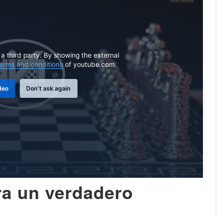
 a third party. By showing the external
erms and conditions
of youtube.com.
deo
Don't ask again
ra un verdadero