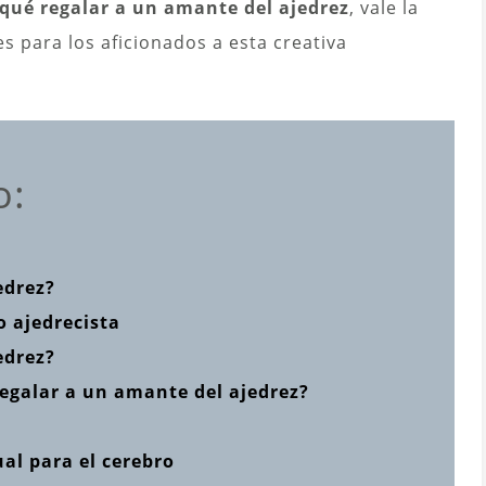
qué regalar a un amante del ajedrez
, vale la
 para los aficionados a esta creativa
o:
edrez?
o ajedrecista
edrez?
regalar a un amante del ajedrez?
al para el cerebro