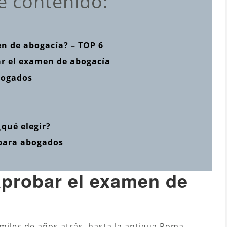
e contenido:
n de abogacía? – TOP 6
ar el examen de abogacía
bogados
qué elegir?
 para abogados
aprobar el examen de
 miles de años atrás, hasta la antigua Roma,