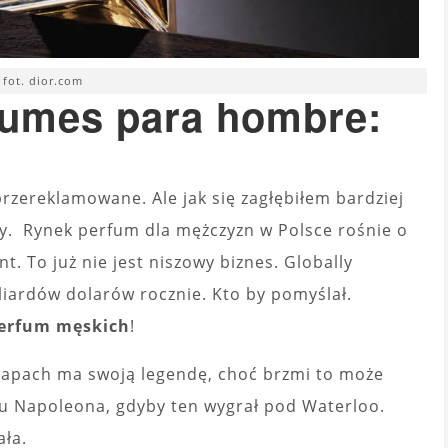
fot. dior.com
fumes para hombre:
rzereklamowane. Ale jak się zagłębiłem bardziej
y. Rynek perfum dla mężczyzn w Polsce rośnie o
t. To już nie jest niszowy biznes. Globally
iardów dolarów rocznie. Kto by pomyślał.
perfum męskich
!
zapach ma swoją legendę, choć brzmi to może
su Napoleona, gdyby ten wygrał pod Waterloo.
ała.