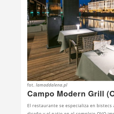
fot.
lamaddalena.pl
Campo Modern Grill (
El restaurante se especializa en bistecs a
diseño y el patio en el complejo OVO imp