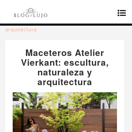
Página principal
»
Productos
»
Maceteros
Atelier Vierkant: escultura, naturaleza y
arquitectura
Maceteros Atelier
Vierkant: escultura,
naturaleza y
arquitectura